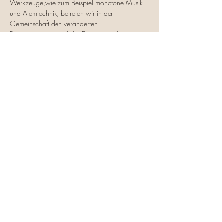
Werkzeuge,wie zum Beispiel monotone Musik 
und Atemtechnik, betreten wir in der 
Gemeinschaft den veränderten 
Bewusstseinszustand der Ekstase und kreieren 
ein sehr kraftvolles Feld der Tranformation. Wir 
verbinden uns dadurch mit unserer Urkraft und 
können unser wahres Potenzial des 
menschlichen Seins erfahren.  Wichtig dafür ist 
ein geschützter Raum und genügend Platz für 
jeden Einzelnen. Bring bitte etwas zu Trinken 
und vielleicht ein Handtuch mit, es wird heiß!
Preis:
 15-20 Euro nach eigenem Ermessen 
oder Möglichkeit
01789172765
©2020 Praxis für Ayurveda & Selbstentfaltung.