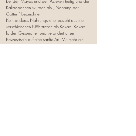
bei den Mayas und den Azteken heilig und die 
Kakaobohnen wurden als „ Nahrung der 
Götter “ bezeichnet.
Kein anderes Nahrungsmittel besteht aus mehr 
verschiedenen Nährstoffen als Kakao. Kakao 
fördert Gesundheit und verändert unser 
Bewusstsein auf eine sanfte Art. Mit mehr als 
1200 individuellen Ingredienzien ist Kakao 
eine wichtige Quelle für Antioxidantien, 
Magnesium, Eisen, Zink, Vitamin C und vieles 
mehr.
Kakao hilft uns Dopamine, Endophine und 
Serotonin (ein natürliches Antidepressiva) zu 
produzieren. Serotonin ist ein Anti- Stress 
Neurotransmitter und hat einen entscheidenden 
Einfluss auf unsere Stimmung.
Kakao hilft…
Weiterlesen >