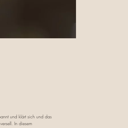
annt und klärt sich und das 
versell. In diesem 